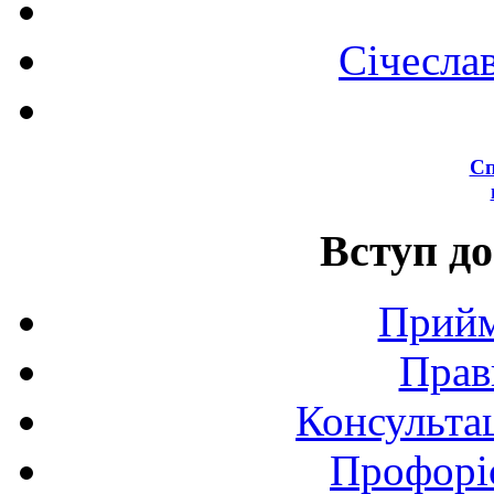
Січесла
Сп
Вступ до
Прийм
Прав
Консультац
Профоріє