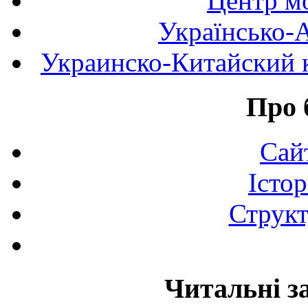
Центр мо
Українсько-
Украинско-Китайский к
Про 
Сай
Істор
Структ
Читальні з