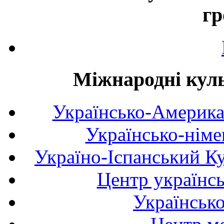
гр
Міжнародні куль
Українсько-Америка
Українсько-німе
Україно-Іспанський К
Центр українсь
Українськ