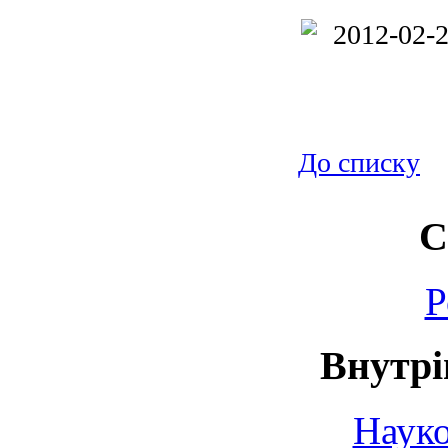
До списку
С
Р
Внутрі
Науко