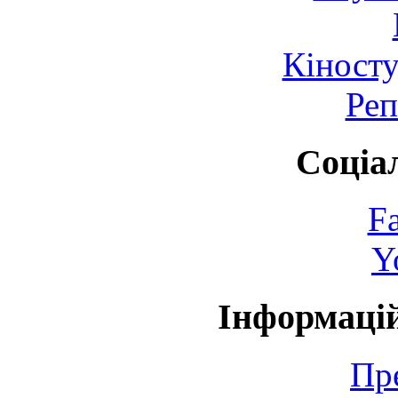
Кіносту
Реп
Соціа
F
Y
Інформаці
Пр