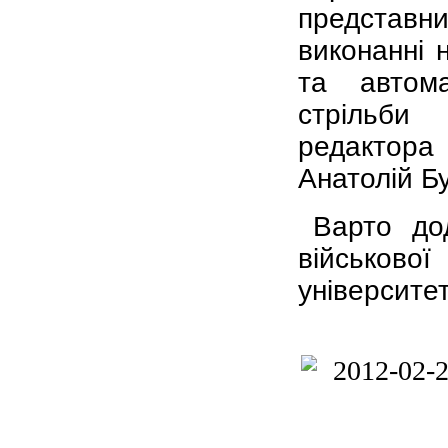
представн
виконанні 
та автома
стрільби 
редактора 
Анатолій Б
Варто до
військово
університет