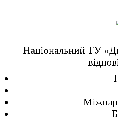
Національний ТУ «Дн
відпов
Міжнаро
Б