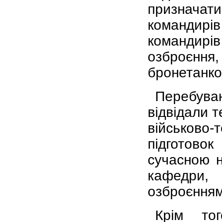
признача
командирі
командирі
озброєння
бронетанков
Перебува
відвідали т
військово
підготово
сучасною н
кафедри,
озброєнням
Крім то