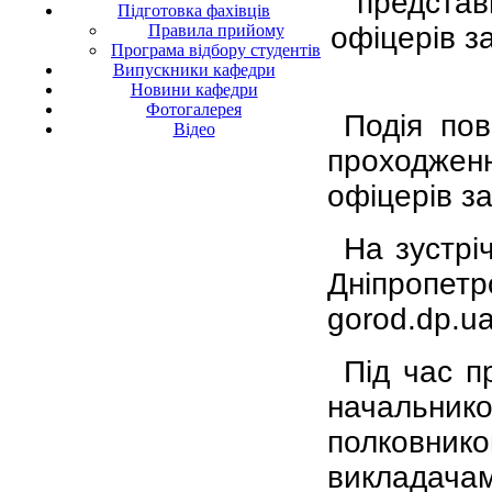
представн
Підготовка фахівців
офіцерів з
Правила прийому
Програма відбору студентів
Випускники кафедри
Новини кафедри
Фотогалерея
Подія пов
Відео
проходжен
офіцерів за
На зустрі
Дніпропет
gorod
.
dp
.
u
Під час п
начальни
полковник
викладача