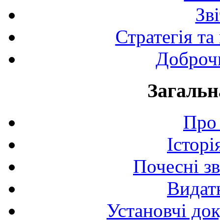
Зв
Стратегія та
Доброчи
Загальн
Про 
Історі
Почесні з
Видат
Установчі до