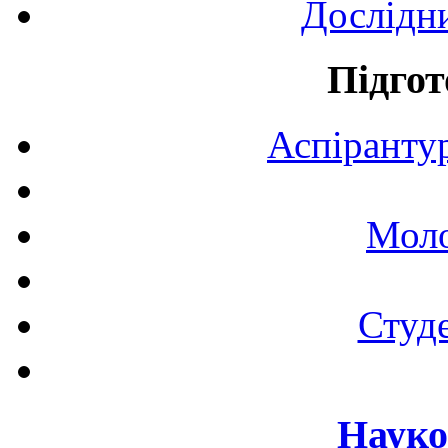
Дослідн
Підгот
Аспірантур
Моло
Студе
Науко