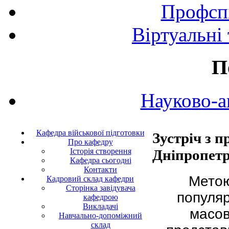
Профспі
Віртуальні
П
Науково-а
Кафедра військової підготовки
Зустріч з 
Про кафедру
Дніпропет
Історія створення
Кафедра сьогодні
Контакти
Метою
Кадровий склад кафедри
Сторінка завідувача
популяр
кафедрою
Викладачі
масов
Навчально-допоміжний
склад