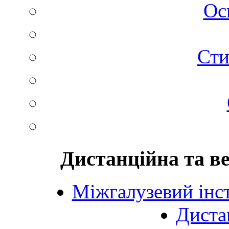
Ос
Сти
Дистанційна та в
Міжгалузевий інст
Диста