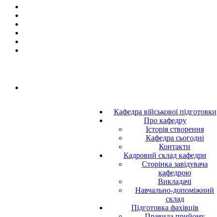
Кафедра військової підготовки
Про кафедру
Історія створення
Кафедра сьогодні
Контакти
Кадровий склад кафедри
Сторінка завідувача
кафедрою
Викладачі
Навчально-допоміжний
склад
Підготовка фахівців
Правила прийому