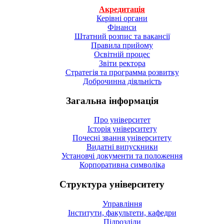
Акредитація
Керівні органи
Фінанси
Штатний розпис та вакансії
Правила прийому
Освітній процес
Звіти ректора
Стратегія та программа розвитку
Доброчинна діяльність
Загальна інформація
Про університет
Історія університету
Почесні звання університету
Видатні випускники
Установчі документи та положення
Корпоративна символiка
Структура університету
Управління
Інститути, факультети, кафедри
Підрозділи