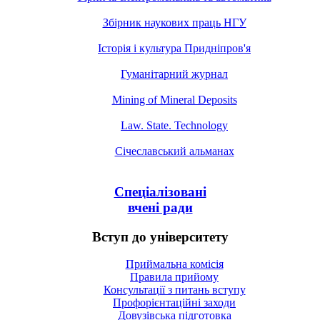
Збірник наукових праць НГУ
Історія і культура Придніпров'я
Гуманітарний журнал
Mining of Mineral Deposits
Law. State. Technology
Січеславський альманах
Спеціалізовані
вчені ради
Вступ до університету
Приймальна комісія
Правила прийому
Консультації з питань вступу
Профорієнтаційні заходи
Довузівська підготовка