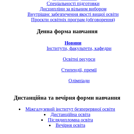
Спецiальностi підготовки
Дисципліни за вільним вибором
Внутрішнє забезпечення якості вищої освіти
Проєкти освітніх програм (обговорення)
Денна форма навчання
Новини
Інститути, факультети, кафедри
Освітні ресурси
Стипендії, премії
Олімпіади
Дистанційна та вечірня форми навчання
Міжгалузевий інститут безперервної освіти
Дистанційна освіта
Післядипломна освіта
Вечірня освіта