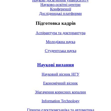
Наукові досягнення університету
Науково-освітні центри
Конференції
Дослідницькі платформи
Підготовка кадрів
Аспірантура та докторантура
Молодіжна наука
Студентська наука
Наукові видання
Науковий вісник НГУ
Економічний вісник
Збагачення корисних копалин
Information Technology
Гірнича електромеханіка та автоматика